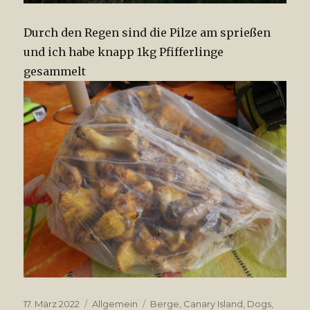
Durch den Regen sind die Pilze am sprießen
und ich habe knapp 1kg Pfifferlinge
gesammelt
Veröffentlicht
17. März 2022
Kategorien
Allgemein
Tags
Berge
,
Canary Island
,
Dogs
,