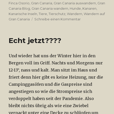
am
Finca Osorio
,
Gran Canaria
,
Gran Canaria auswandern
,
Gran
Canaria Blog
,
Gran Canaria wandern
,
Hunde
,
Kanaren
,
Kanarische Inseln
,
Tiere
,
Tierschutz
,
Wandern
,
Wandern auf
Gran Canaria
Schreibe einen Kommentar
zu
Schnee
in
den
Echt jetzt????
Bergen
Und wieder hat uns der Winter hier in den
Bergen voll im Griff. Nachts und Morgens nur
12-13°, nass und kalt. Man sitzt im Haus und
friert denn hier gibt es keine Heizung, nur die
Campinggasöfen und die Gaspreise sind
angestiegen so wie die Strompreise sich
verdoppelt haben seit der Pandemie. Also
bleibt nichts übrig als wie eine Zwiebel
verpackt unter eine Decke zu schlüpfen um