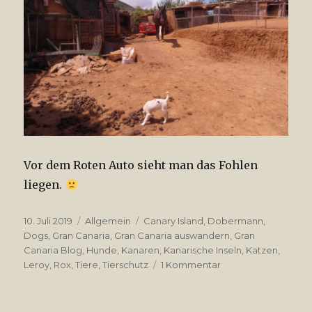
Vor dem Roten Auto sieht man das Fohlen
liegen.
Veröffentlicht
10. Juli 2019
Kategorien
Allgemein
Tags
Canary Island
,
Dobermann
,
am
Dogs
,
Gran Canaria
,
Gran Canaria auswandern
,
Gran
Canaria Blog
,
Hunde
,
Kanaren
,
Kanarische Inseln
,
Katzen
,
Leroy
,
Rox
,
Tiere
,
Tierschutz
1 Kommentar
zu
Gran
Canaria
10.7.20189