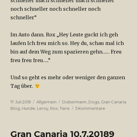
schneller mach schneller mach schneller
noch schneller noch schneller noch
schneller“
Im Auto dann. Rox „Hey Leute guckt ich geh
laufen Ich freu mich so. Hey du, schau mal ich
bin auf dem Weg zum spazieren gehn…… Freu
freu freu freu…..“
Und so geht es mehr oder weniger den ganzen
Tag über.
Veröffentlicht
17. Juli 2019
Kategorien
Allgemein
Tags
Dobermann
,
Dogs
,
Gran Canaria
am
Blog
,
Hunde
,
Leroy
,
Rox
,
Tiere
5 Kommentare
zu
Hundegebell
Gran Canaria 10.7.20189