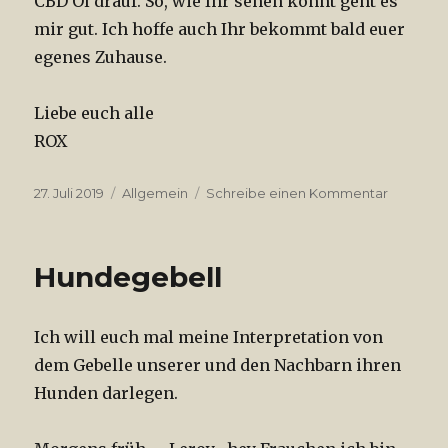
CBD Öl drauf. So, wie Ihr sehen könnt geht es
mir gut. Ich hoffe auch Ihr bekommt bald euer
egenes Zuhause.
Liebe euch alle
ROX
Veröffentlicht
27. Juli 2019
Kategorien
Allgemein
Schreibe einen Kommentar
zu
am
Gran
Canaria
27.7.2019
Hundegebell
Ich will euch mal meine Interpretation von
dem Gebelle unserer und den Nachbarn ihren
Hunden darlegen.