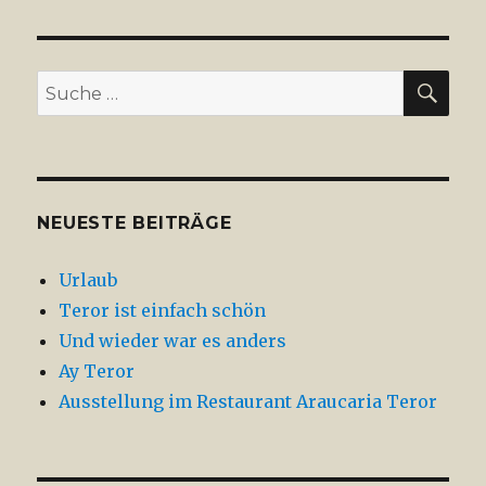
es
wirklich
schon
mitte
SU
Suche
Februar?
nach:
NEUESTE BEITRÄGE
Urlaub
Teror ist einfach schön
Und wieder war es anders
Ay Teror
Ausstellung im Restaurant Araucaria Teror