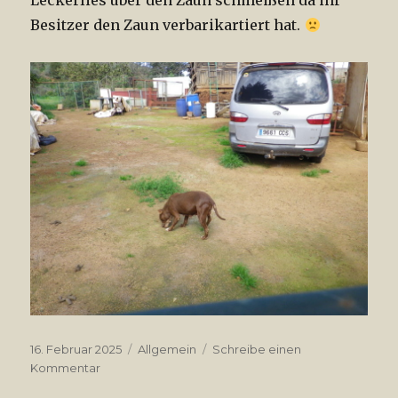
Leckerlies über den Zaun schmeißen da ihr
Besitzer den Zaun verbarikartiert hat.
Veröffentlicht
16. Februar 2025
Kategorien
Allgemein
Schreibe einen
am
Kommentar
zu
Ist