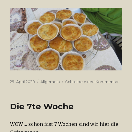
Veröffentlicht
29. April 2020
Kategorien
Allgemein
Schreibe einen Kommentar
zu
am
20.4.2
Die 7te Woche
WOW…. schon fast 7 Wochen sind wir hier die