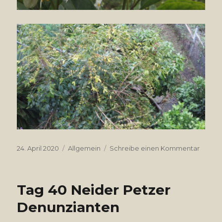
Veröffentlicht
24. April 2020
Kategorien
Allgemein
Schreibe einen Kommentar
zu
am
Tag
42
Tag 40 Neider Petzer
Denunzianten