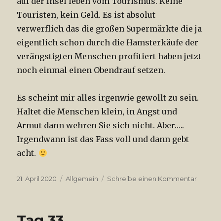
auf der Insel leben vom Tourismus. Keine
Touristen, kein Geld. Es ist absolut
verwerflich das die großen Supermärkte die ja
eigentlich schon durch die Hamsterkäufe der
verängstigten Menschen profitiert haben jetzt
noch einmal einen Obendrauf setzen.
Es scheint mir alles irgenwie gewollt zu sein.
Haltet die Menschen klein, in Angst und
Armut dann wehren Sie sich nicht. Aber…..
Irgendwann ist das Fass voll und dann gebt
acht.
Veröffentlicht
21. April 2020
Kategorien
Allgemein
Schreibe einen Kommentar
zu
am
Tag
39
Tag 33