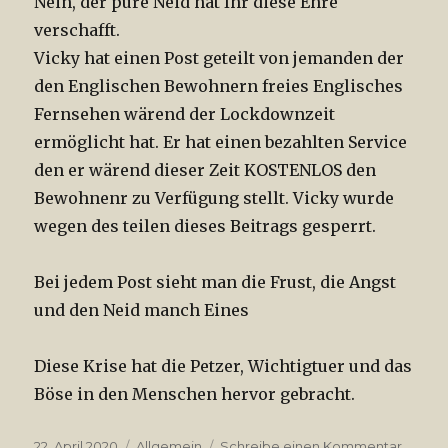
Nein, der pure Neid hat Ihr diese Ehre
verschafft.
Vicky hat einen Post geteilt von jemanden der
den Englischen Bewohnern freies Englisches
Fernsehen wärend der Lockdownzeit
ermöglicht hat. Er hat einen bezahlten Service
den er wärend dieser Zeit KOSTENLOS den
Bewohnenr zu Verfügung stellt. Vicky wurde
wegen des teilen dieses Beitrags gesperrt.
Bei jedem Post sieht man die Frust, die Angst
und den Neid manch Eines
Diese Krise hat die Petzer, Wichtigtuer und das
Böse in den Menschen hervor gebracht.
Veröffentlicht
22. April 2020
Kategorien
Allgemein
Schreibe einen Kommentar
zu