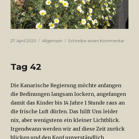
Veröffentlicht
27. April 2020
Kategorien
Allgemein
Schreibe einen Kommentar
zu
am
Die
7te
Woch
Tag 42
Die Kanarische Regierung möchte anfangen
die Bedinungen langsam lockern, angefangen
damit das Kinder bis 14 Jahre 1 Stunde raus an
die frische Luft dürfen. Das hilft Uns leider
nix, aber wenigstens ein kleiner Lichtblick.
Irgendwann werden wir auf diese Zeit zurück
blicken und den Kopf unverständlich