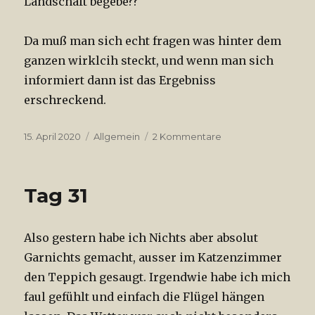
Landschaft begebe??
Da muß man sich echt fragen was hinter dem
ganzen wirklcih steckt, und wenn man sich
informiert dann ist das Ergebniss
erschreckend.
Veröffentlicht
15. April 2020
Kategorien
Allgemein
2 Kommentare
zu
am
Tag
33
Tag 31
Also gestern habe ich Nichts aber absolut
Garnichts gemacht, ausser im Katzenzimmer
den Teppich gesaugt. Irgendwie habe ich mich
faul gefühlt und einfach die Flügel hängen