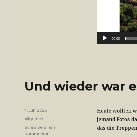
00:00
Und wieder war e
Veröffentlicht
4. Juni 2026
Heute wollten w
am
Kategorien
Allgemein
jemand Fotos da
Schreibe einen
das die Treppen
Kommentar
zu