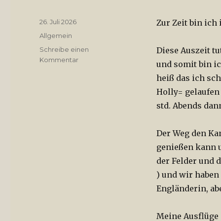
Veröffentlicht
26. Juli 2026
Zur Zeit bin ic
am
Kategorien
Allgemein
Schreibe einen
Diese Auszeit tu
Kommentar
zu
und somit bin ic
Urlaub
heiß das ich sc
Holly= gelaufen
std. Abends dan
Der Weg den Kan
genießen kann u
der Felder und d
) und wir haben
Engländerin, abe
Meine Ausflüge