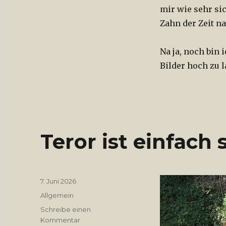
mir wie sehr sic
Zahn der Zeit na
Na ja, noch bin
Bilder hoch zu l
Teror ist einfach
Video-
Veröffentlicht
7. Juni 2026
am
Player
Kategorien
Allgemein
Schreibe einen
Kommentar
zu