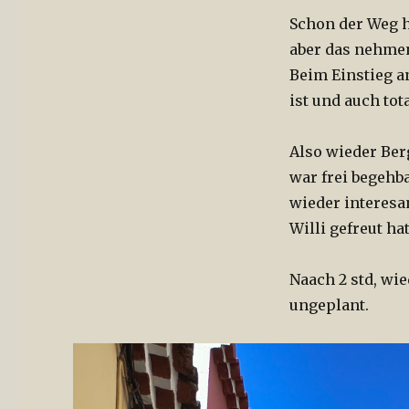
Und
Schon der Weg h
wieder
war
aber das nehmen 
es
Beim Einstieg a
anders
ist und auch tot
Also wieder Ber
war frei begehb
wieder interesa
Willi gefreut hat
Naach 2 std, w
ungeplant.