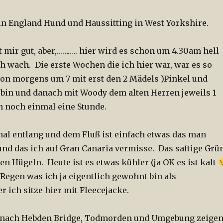
h in England Hund und Haussitting in West Yorkshire.
t mir gut, aber,……….. hier wird es schon um 4.30am hell
h wach. Die erste Wochen die ich hier war, war es so
hon morgens um 7 mit erst den 2 Mädels )Pinkel und
 bin und danach mit Woody dem alten Herren jeweils 1
n noch einmal eine Stunde.
al entlang und dem Fluß ist einfach etwas das man
nd das ich auf Gran Canaria vermisse. Das saftige Grü
en Hügeln. Heute ist es etwas kühler (ja OK es ist kalt
 Regen was ich ja eigentlich gewohnt bin als
r ich sitze hier mit Fleecejacke.
 nach Hebden Bridge, Todmorden und Umgebung zeige