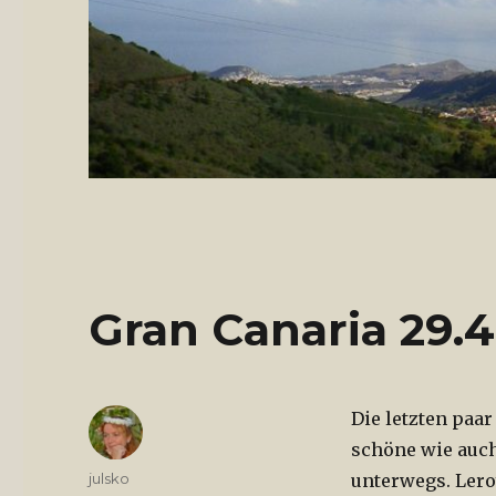
Gran Canaria 29.4
Die letzten paar
schöne wie auch
Autor
julsko
unterwegs. Leroy