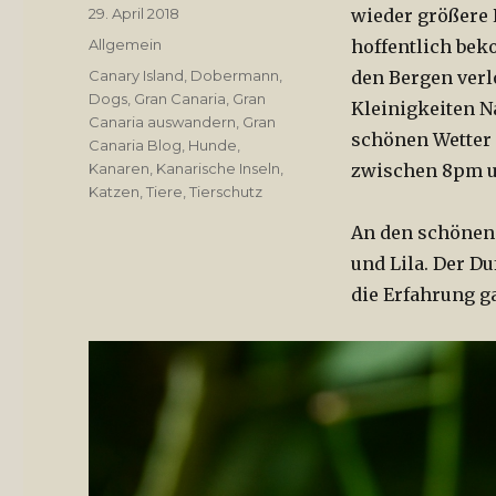
Veröffentlicht
29. April 2018
wieder größere 
am
Kategorien
Allgemein
hoffentlich bek
Tags
Canary Island
,
Dobermann
,
den Bergen verl
Dogs
,
Gran Canaria
,
Gran
Kleinigkeiten N
Canaria auswandern
,
Gran
schönen Wetter 
Canaria Blog
,
Hunde
,
Kanaren
,
Kanarische Inseln
,
zwischen 8pm 
Katzen
,
Tiere
,
Tierschutz
An den schönen 
und Lila. Der D
die Erfahrung g