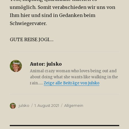
unmöglich. Somit verabschieden wir uns von
Ihm hier und sind in Gedanken beim
Schwiegervater.
GUTE REISE JOGI….
Autor:
julsko
Animal crazy woman who loves being out and
about doing what she wants like walking in the
rain......
Zeige alle Beiträge von julsko
Autor
julsko
Veröffentlicht
1. August 2021
Kategorien
Allgemein
am