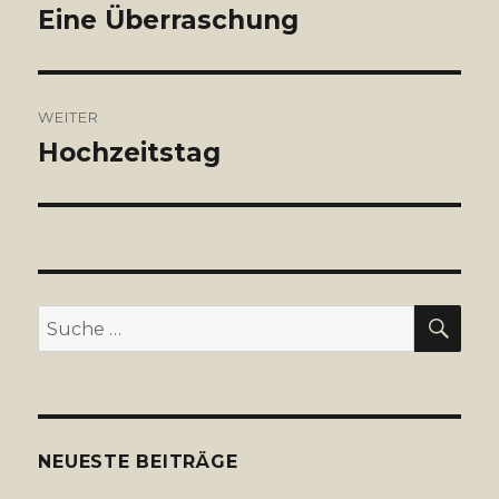
Eine Überraschung
Vorheriger
Beitrag:
WEITER
Hochzeitstag
Nächster
Beitrag:
SU
Suche
nach:
NEUESTE BEITRÄGE