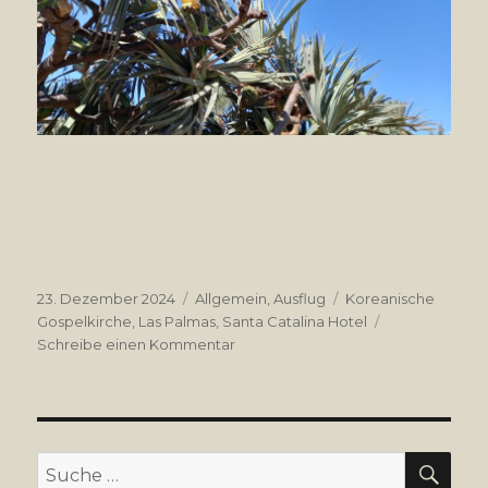
Veröffentlicht
23. Dezember 2024
Kategorien
Allgemein
,
Ausflug
Tags
Koreanische
am
Gospelkirche
,
Las Palmas
,
Santa Catalina Hotel
Schreibe einen Kommentar
zu
Donnerstag
Mädelstag
SU
Suche